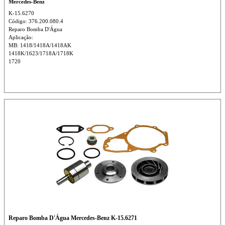
Mercedes-Benz
K-15.6270
Código: 376.200.080.4
Reparo Bomba D'Água
Aplicação:
MB: 1418/1418A/1418AK
1418K/1623/1718A/1718K
1720
Reparo Bomba D'Água Mercedes-Benz K-15.6271