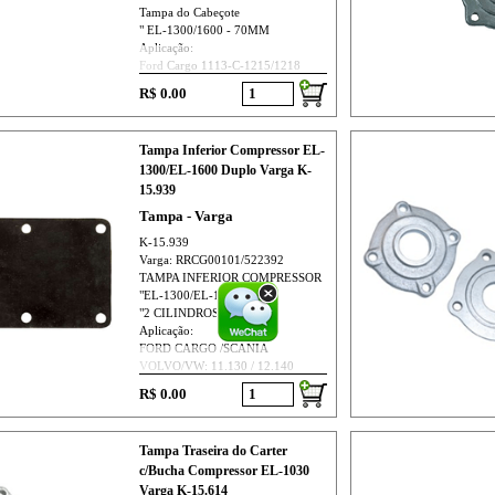
Tampa do Cabeçote
" EL-1300/1600 - 70MM
Aplicação:
Ford Cargo 1113-C-1215/1218
R$ 0.00
Tampa Inferior Compressor EL-
1300/EL-1600 Duplo Varga K-
15.939
Tampa - Varga
K-15.939
Varga: RRCG00101/522392
TAMPA INFERIOR COMPRESSOR
"EL-1300/EL-1600
"2 CILINDROS"
Aplicação:
FORD CARGO /SCANIA
VOLVO/VW: 11.130 / 12.140
R$ 0.00
Tampa Traseira do Carter
c/Bucha Compressor EL-1030
Varga K-15.614