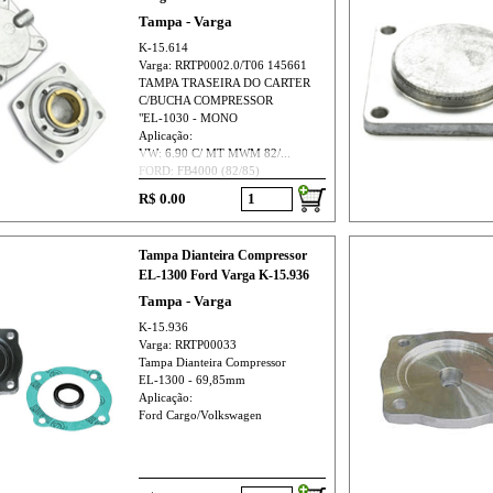
Tampa - Varga
K-15.614
Varga: RRTP0002.0/T06 145661
TAMPA TRASEIRA DO CARTER
C/BUCHA COMPRESSOR
"EL-1030 - MONO
Aplicação:
VW: 6.90 C/ MT MWM 82/...
FORD: FB4000 (82/85)
R$ 0.00
Tampa Dianteira Compressor
EL-1300 Ford Varga K-15.936
Tampa - Varga
K-15.936
Varga: RRTP00033
Tampa Dianteira Compressor
EL-1300 - 69,85mm
Aplicação:
Ford Cargo/Volkswagen