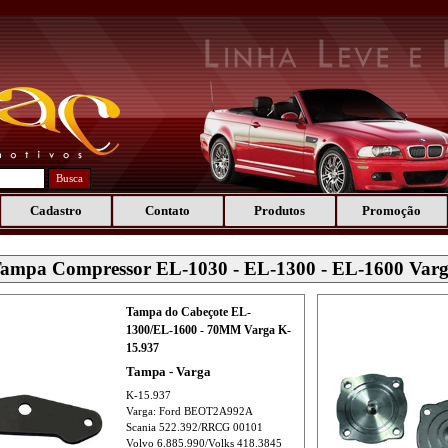
Busca
Cadastro
Contato
Produtos
Promoção
ampa Compressor EL-1030 - EL-1300 - EL-1600 Var
Tampa do Cabeçote EL-
1300/EL-1600 - 70MM Varga K-
15.937
Tampa - Varga
K-15.937
Varga: Ford BEOT2A992A
Scania 522.392/RRCG 00101
Volvo 6.885.990/Volks 418.3845