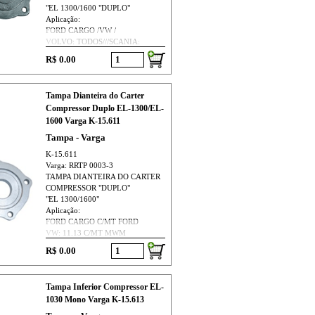
"EL 1300/1600 "DUPLO"
Aplicação:
FORD CARGO /VW /
VOLVO: TODOS///SCANIA:
TODOS
R$ 0.00
Tampa Dianteira do Carter
Compressor Duplo EL-1300/EL-
1600 Varga K-15.611
Tampa - Varga
K-15.611
Varga: RRTP 0003-3
TAMPA DIANTEIRA DO CARTER
COMPRESSOR "DUPLO"
"EL 1300/1600"
Aplicação:
FORD CARGO C/MT FORD
VW: 11.13 C/MT MWM
R$ 0.00
Tampa Inferior Compressor EL-
1030 Mono Varga K-15.613