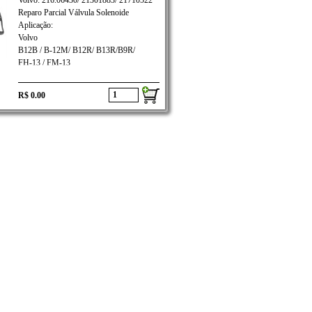
Volvo: 216.06430/ 21301883/ 21710522
Reparo Parcial Válvula Solenoide
Aplicação:
Volvo
B12B / B-12M/ B12R/ B13R/B9R/
FH-13 / FM-13
R$ 0.00