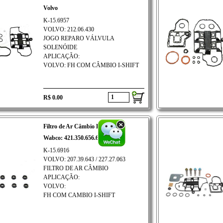
Volvo
K-15.6957
VOLVO: 212.06.430
JOGO REPARO VÁLVULA
SOLENÓIDE
APLICAÇÃO:
VOLVO: FH COM CÂMBIO I-SHIFT
R$ 0.00
Filtro de Ar Câmbio K-15.6916
Wabco: 421.350.656.6
K-15.6916
VOLVO: 207.39.643 / 227.27.063
FILTRO DE AR CÂMBIO
APLICAÇÃO:
VOLVO:
FH COM CAMBIO I-SHIFT