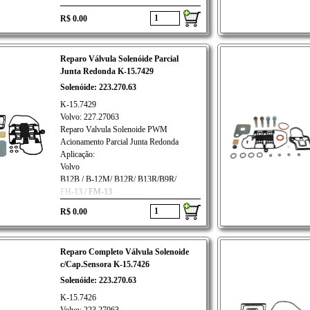
R$ 0.00
Reparo Válvula Solenóide Parcial
Junta Redonda K-15.7429
Solenóide: 223.270.63
K-15.7429
Volvo: 227.27063
Reparo Valvula Solenoide PWM
Acionamento Parcial Junta Redonda
Aplicação:
Volvo
B12B / B-12M/ B12R/ B13R/B9R/
FH-13 / FM-13
R$ 0.00
Reparo Completo Válvula Solenoide
c/Cap.Sensora K-15.7426
Solenóide: 223.270.63
K-15.7426