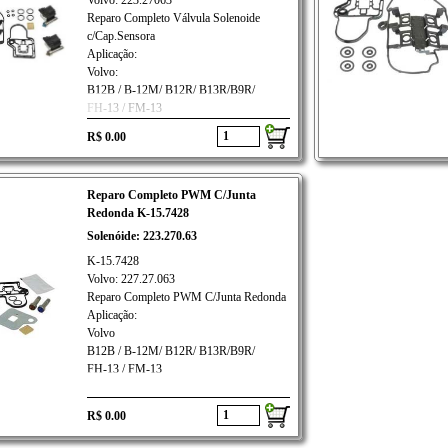
Volvo: 223.27063
Reparo Completo Válvula Solenoide
c/Cap.Sensora
Aplicação:
Volvo:
B12B / B-12M/ B12R/ B13R/B9R/
FH-13 / FM-13
R$ 0.00
Reparo Completo PWM C/Junta
Redonda K-15.7428
Solenóide: 223.270.63
K-15.7428
Volvo: 227.27.063
Reparo Completo PWM C/Junta Redonda
Aplicação:
Volvo
B12B / B-12M/ B12R/ B13R/B9R/
FH-13 / FM-13
R$ 0.00