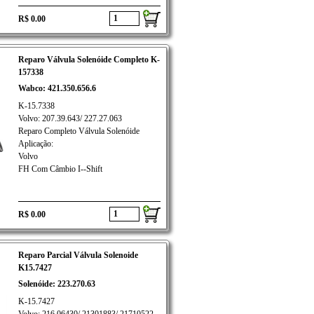
R$ 0.00
Reparo Válvula Solenóide Completo K-
157338
Wabco: 421.350.656.6
K-15.7338
Volvo: 207.39.643/ 227.27.063
Reparo Completo Válvula Solenóide
Aplicação:
Volvo
FH Com Câmbio I--Shift
R$ 0.00
Reparo Parcial Válvula Solenoide
K15.7427
Solenóide: 223.270.63
K-15.7427