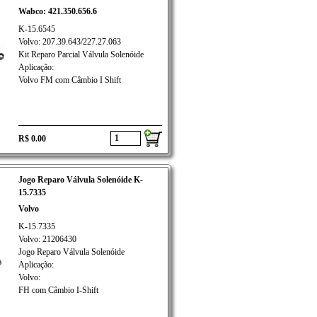
Wabco: 421.350.656.6
K-15.6545
Volvo: 207.39.643/227.27.063
Kit Reparo Parcial Válvula Solenóide
Aplicação:
Volvo FM com Câmbio I Shift
R$ 0.00
Jogo Reparo Válvula Solenóide K-
15.7335
Volvo
K-15.7335
Volvo: 21206430
Jogo Reparo Válvula Solenóide
Aplicação:
Volvo:
FH com Câmbio I-Shift