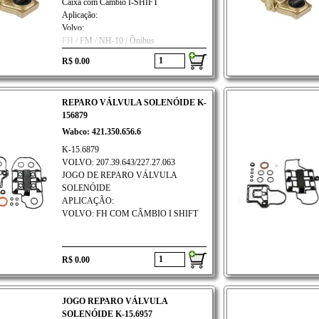
Caixa com Câmbio I-SHIFT
Aplicação:
Volvo:
FH / FM / NH-10 / Ônibus
R$ 0.00
REPARO VÁLVULA SOLENÓIDE K-
156879
Wabco: 421.350.656.6
K-15.6879
VOLVO: 207.39.643/227.27.063
JOGO DE REPARO VÁLVULA
SOLENÓIDE
APLICAÇÃO:
VOLVO: FH COM CÂMBIO I SHIFT
R$ 0.00
JOGO REPARO VÁLVULA
SOLENÓIDE K-15.6957