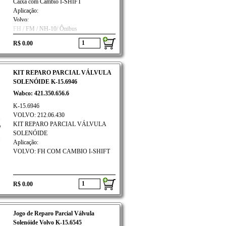
Caixa com Câmbio I-SHIFT
Aplicação:
Volvo:
FH / FM / NH-10/ Ônibus
R$ 0.00
KIT REPARO PARCIAL VÁLVULA
SOLENÓIDE K-15.6946
Wabco: 421.350.656.6
K-15.6946
VOLVO: 212.06.430
KIT REPARO PARCIAL VÁLVULA
SOLENÓIDE
Aplicação:
VOLVO: FH COM CAMBIO I-SHIFT
R$ 0.00
Jogo de Reparo Parcial Válvula
Solenóide Volvo K-15.6545