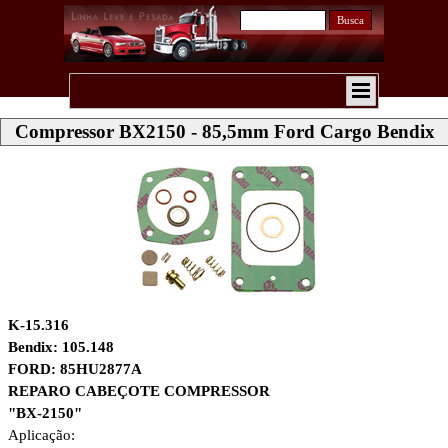
Busca
Compressor BX2150 - 85,5mm Ford Cargo Bendix
K-15.316
Bendix: 105.148
FORD: 85HU2877A
REPARO CABEÇOTE COMPRESSOR
"BX-2150"
Aplicação: