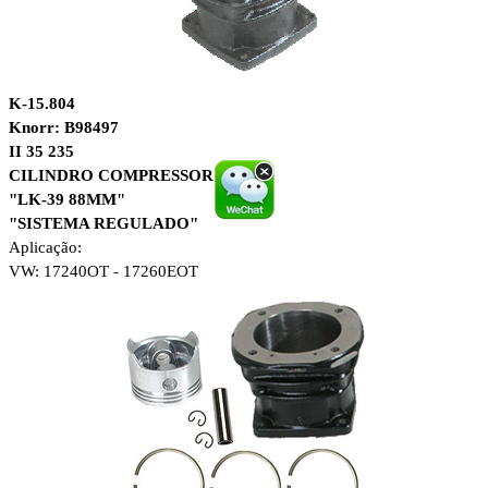
K-15.804
Knorr: B98497
II 35 235
CILINDRO COMPRESSOR
"LK-39 88MM"
"SISTEMA REGULADO"
Aplicação:
VW: 17240OT - 17260EOT