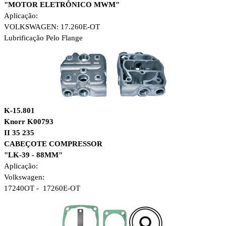
"MOTOR ELETRÔNICO MWM"
Aplicação:
VOLKSWAGEN: 17.260E-OT
Lubrificação Pelo Flange
K-15.801
Knorr K00793
II 35 235
CABEÇOTE COMPRESSOR
"LK-39 - 88MM"
Aplicação:
Volkswagen:
17240OT - 17260E-OT