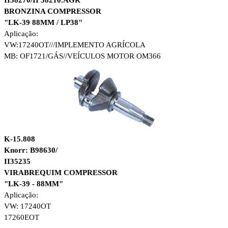
II38270/II 38210.AGR
BRONZINA COMPRESSOR
"LK-39 88MM / LP38"
Aplicação:
VW:17240OT///
IMPLEMENTO AGRÍCOLA
MB: OF1721/GÁS//
VEÍCULOS MOTOR OM366
K-15.808
Knorr: B98630/
II35235
VIRABREQUIM COMPRESSOR
"LK-39 - 88MM"
Aplicação:
VW: 17240OT
17260EOT