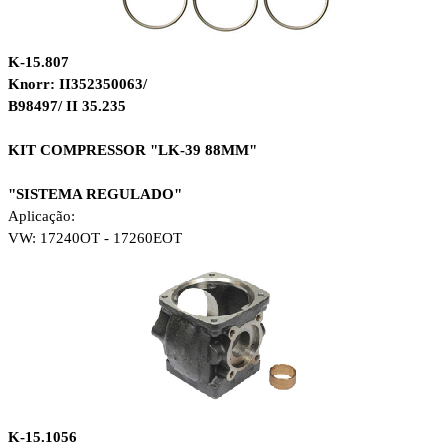
K-15.807
Knorr: II352350063/
B98497/ II 35.235
KIT COMPRESSOR
"LK-39 88MM"
"SISTEMA REGULADO"
Aplicação:
VW: 17240OT - 17260EOT
K-15.1056