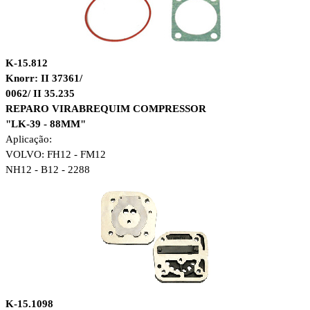
K-15.812
Knorr: II 37361/
0062/ II 35.235
REPARO VIRABREQUIM COMPRESSOR
"LK-39 - 88MM"
Aplicação:
VOLVO: FH12 - FM12
NH12 - B12 - 2288
K-15.1098