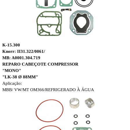
K-15.300
Knorr: II31.322/0061/
MB: A0001.304.719
REPARO CABEÇOTE COMPRESSOR
"MONO"
"LK-38 Ø 88MM"
Aplicação:
MBB/ VW/
MT OM366/
REFRIGERADO À ÁGUA