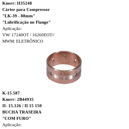
Knorr: II35248
Cárter para Compressor
"LK-39 - 88mm"
"Lubrificação no Flange"
Aplicação:
VW: 17240OT / 16260EOT//
MWM: ELETRÔNICO
K-15.587
Knorr: 2B44935
II- 15.126 / II 15 150
BUCHA TRASEIRA
"COM FURO"
Aplicação: