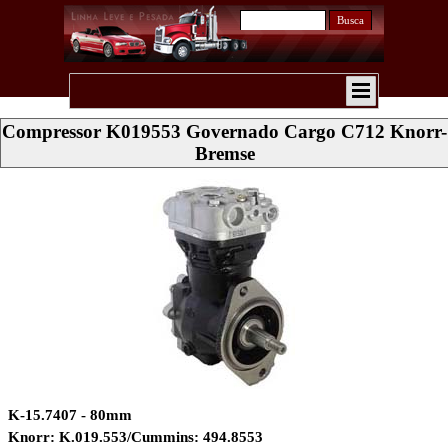
Busca
Compressor K019553 Governado Cargo C712 Knorr-
Bremse
K-15.7407 - 80mm
Knorr: K.019.553/Cummins: 494.8553