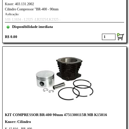
Knorr: 403.131.2002
Cilindro Compressor "BR-400 - 90mm
Aplicação:
MB: L1634 - L2325 -LB2325/LK2325 -
LS1625 -LS1630 -LS1934 - LS1935 -
Disponibilidade imediata
LS1941 -LS2635 -O370R/RS/RSD
R$ 0.00
KIT COMPRESSOR BR-400 90mm 4751300115R MB K15816
Knorr: Cilindro