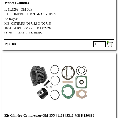
Wabco: Cilindro
K-15.1299 - OM-355
KIT COMPRESSOR "OM-355 - 90MM
Aplicação:
MB: O371R/RS /O371RSD /O371U
1934 /L/LB/LK2219 / L/LB/LK2220
O370R/RS/RSD / O371R/RS
R$ 0.00
Kit Cilindro Compressor OM-355 4110345310 MB K156886