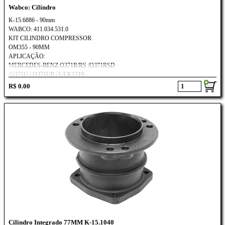
Wabco: Cilindro
K-15.6886 - 90mm
WABCO: 411.034.531.0
KIT CILINDRO COMPRESSOR
OM355 - 90MM
APLICAÇÃO:
MERCEDES-BENZ:O371R/RS /O371RSD
/O371U / O371UP / L/LK1519
L/LB/LK2219 / O355 / O364 /O365
R$ 0.00
LS1933 /1934 /L/LB/LK2219 / L/LB
O370R/RS/RSD / O371R/RS
Cilindro Integrado 77MM K-15.1040