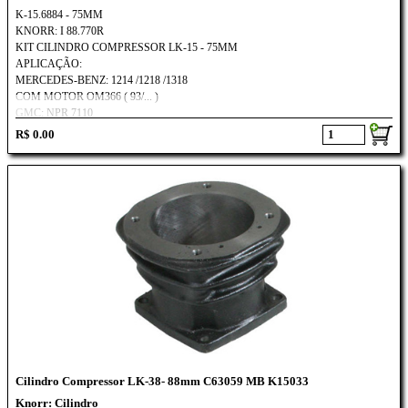
K-15.6884 - 75MM
KNORR: I 88.770R
KIT CILINDRO COMPRESSOR LK-15 - 75MM
APLICAÇÃO:
MERCEDES-BENZ: 1214 /1218 /1318
COM MOTOR OM366 ( 93/... )
GMC: NPR 7110
R$ 0.00
Cilindro Compressor LK-38- 88mm C63059 MB K15033
Knorr: Cilindro