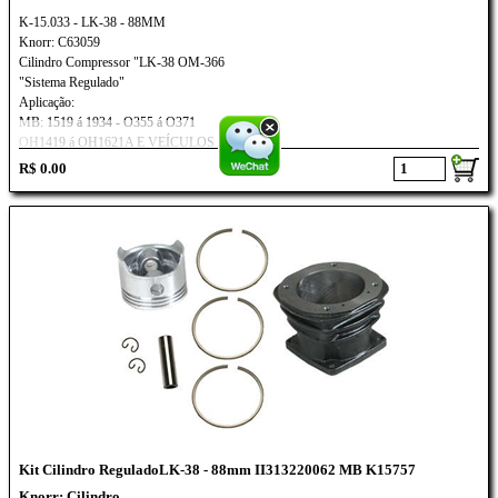
K-15.033 - LK-38 - 88MM
Knorr: C63059
Cilindro Compressor "LK-38 OM-366
"Sistema Regulado"
Aplicação:
MB: 1519 á 1934 - O355 á O371
OH1419 á OH1621A E VEÍCULOS
EQUIPADOS COM MOTOR OM-366
R$ 0.00
Kit Cilindro ReguladoLK-38 - 88mm II313220062 MB K15757
Knorr: Cilindro