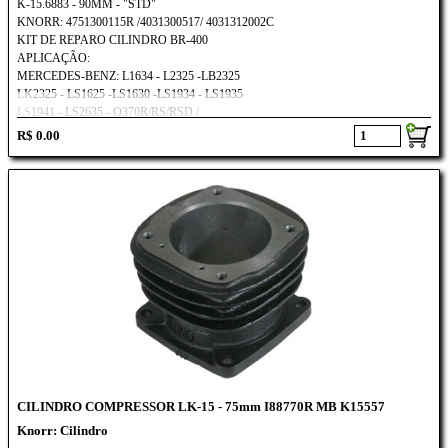
K-15.6883 - 90MM - "STD"
KNORR: 4751300115R /4031300517/ 4031312002C
KIT DE REPARO CILINDRO BR-400
APLICAÇÃO:
MERCEDES-BENZ: L1634 - L2325 -LB2325
LK2325 - LS1625 -LS1630 -LS1934 - LS1935
LS1941 - LS2635 - O370R/RS/RSD /
O371RS/RSD/RSL/SRE/U/UL/UP/OF1730
R$ 0.00
OH1628L/O400R/RS/RSD/RSL/SRE/UP/UPA
CILINDRO COMPRESSOR LK-15 - 75mm I88770R MB K15557
Knorr: Cilindro