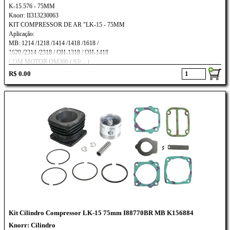
K-15.576 - 75MM
Knorr: II313230063
KIT COMPRESSOR DE AR "LK-15 - 75MM
Aplicação:
MB: 1214 /1218 /1414 /1418 /1618 /
1620 /2314 /2318 / OH-1318 / OH-1418
COM MOTOR OM366 ( 93/... )
R$ 0.00
Kit Cilindro Compressor LK-15 75mm I88770BR MB K156884
Knorr: Cilindro