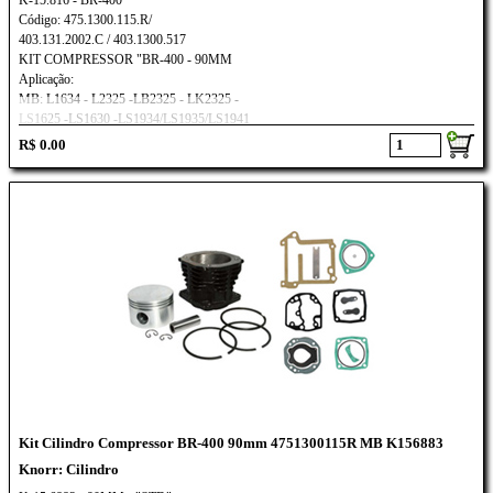
K-15.816 - BR-400
Código: 475.1300.115.R/
403.131.2002.C / 403.1300.517
KIT COMPRESSOR "BR-400 - 90MM
Aplicação:
MB: L1634 - L2325 -LB2325 - LK2325 -
LS1625 -LS1630 -LS1934/LS1935/LS1941
R$ 0.00
Kit Cilindro Compressor BR-400 90mm 4751300115R MB K156883
Knorr: Cilindro