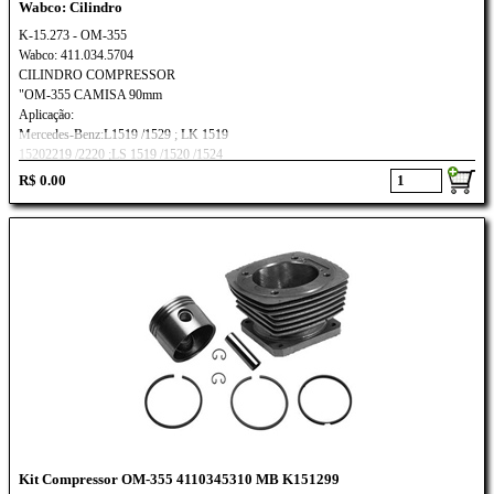
Wabco: Cilindro
K-15.273 - OM-355
Wabco: 411.034.5704
CILINDRO COMPRESSOR
"OM-355 CAMISA 90mm
Aplicação:
Mercedes-Benz:L1519 /1529 ; LK 1519
15202219 /2220 ;LS 1519 /1520 /1524
R$ 0.00
Kit Compressor OM-355 4110345310 MB K151299