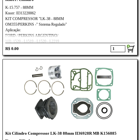
K-15.757 - 88MM
Knorr: II313220062
KIT COMPRESSOR "LK-38 - 88MM
OM355/PERKINS -" Sistema Regulado"
Aplicação:
FORD / PERKINS ARGENTINO/
MB: 1520 - L1519 - L1520 - L2219
R$ 0.00
Kit Cilindro Compressor LK-38 88mm II36928R MB K156885