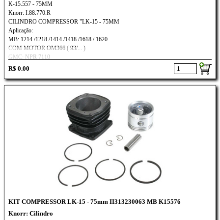
K-15.557 - 75MM
Knorr: I.88.770.R
CILINDRO COMPRESSOR "LK-15 - 75MM
Aplicação:
MB: 1214 /1218 /1414 /1418 /1618 / 1620
COM MOTOR OM366 ( 93/... )
GMC: NPR 7110
R$ 0.00
KIT COMPRESSOR LK-15 - 75mm II313230063 MB K15576
Knorr: Cilindro