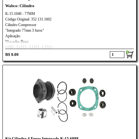
Wabco: Cilindro
K-15.1040 - 77MM
Código Original: 352.131.1602
Cilindro Compressor
"Integrado 77mm 3 furos"
Aplicação:
Mercedes-Benz:
608D - L1113 - L1313 - L1513 -
OM314 - OM352
R$ 0.00
Kit Cilindro 4 Furos Integrado K-15.6888