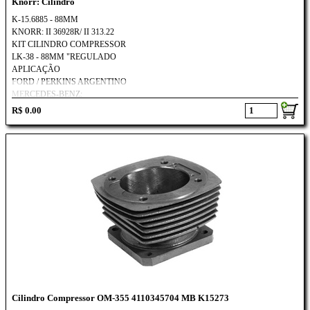
Knorr: Cilindro
K-15.6885 - 88MM
KNORR: II 36928R/ II 313.22
KIT CILINDRO COMPRESSOR
LK-38 - 88MM "REGULADO
APLICAÇÃO
FORD / PERKINS ARGENTINO
MERCEDES-BENZ:
1520 - L1519 - L1520 - L2219
R$ 0.00
LK1519 - 1520 - 2219 - 2220
Cilindro Compressor OM-355 4110345704 MB K15273