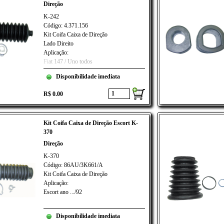
Direção
K-242
Código: 4.371.156
Kit Coifa Caixa de Direção
Lado Direito
Aplicação:
Fiat 147 / Uno todos
Disponibilidade imediata
R$ 0.00
Kit Coifa Caixa de Direção Escort K-
370
Direção
K-370
Código: 86AU/3K661/A
Kit Coifa Caixa de Direção
Aplicação:
Escort ano .../92
Disponibilidade imediata