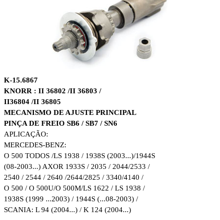
K
-1
5.
6867
KNORR : II 36802 /II 36803 /
II36804 /II 36805
MECANISMO DE AJUSTE PRINCIPAL
PINÇA DE FREIO SB6 / SB7 / SN6
APLICAÇÃO:
MERCEDES-BENZ:
O 500 TODOS /LS 1938 / 1938S (2003...)/1944S
(08-2003...) AXOR 1933S / 2035 / 2044/2533 /
2540 / 2544 / 2640 /2644/2825 / 3340/4140 /
O 500 / O 500U/O 500M/LS 1622 / LS 1938 /
1938S (1999 ...2003) / 1944S (...08-2003) /
SCANIA: L 94 (2004...) / K 124 (2004...)