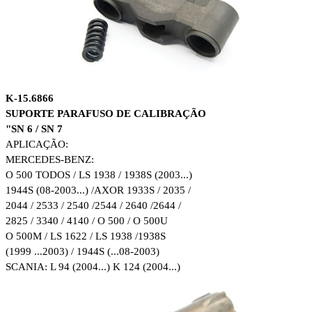
K
-15.6866
SUPORTE PARAFUSO DE CALIBRAÇÃO
"SN 6 / SN 7
APLICAÇÃO:
MERCEDES-BENZ:
O 500 TODOS / LS 1938 / 1938S (2003...)
1944S
(08-2003...) /
AXOR 1933S / 2035 /
2044 / 2533 / 2540 /
2544 / 2640 /2644 /
2825 / 3340 / 4140 / O 500 / O 500U
O 500M / LS 1622 / LS 1938 /1938S
(1999 ...2003) /
1944S (...08-2003)
SCANIA: L 94 (2004...) K 124 (2004...)