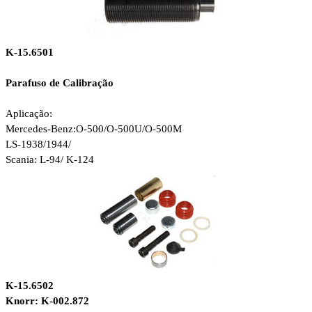
K-15.6501
Parafuso de Calibração
Aplicação:
Mercedes-Benz:
O-500/O-500U/O-500M
LS-1938/1944/
Scania: L-94/ K-124
K-15.6502
Knorr: K-002.872