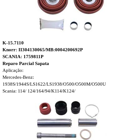
K-15.7110
Knorr: II304130065/MB:0004200692P
SCANIA: 1759811P
Reparo Parcial Sapata
Aplicação:
Mercedes-Benz:
1938S/1944S/LS1622/LS1938/O500/O500M/O500U
Scania: 114/ 124/164/94/K114/K124/