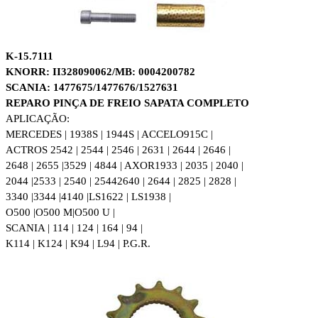
K-15.7111
KNORR: II328090062/MB: 0004200782
SCANIA: 1477675/1477676/1527631
REPARO PINÇA DE FREIO SAPATA COMPLETO
APLICAÇÃO:
MERCEDES | 1938S | 1944S | ACCELO915C |
ACTROS 2542 | 2544 | 2546 | 2631 | 2644 | 2646 |
2648 | 2655 |
3529 | 4844 | AXOR1933 | 2035 | 2040 |
2044 |2533 | 2540 | 2544
2640 | 2644 | 2825 | 2828 |
3340 |3344 |4140 |
LS1622 | LS1938 |
O500 |O500 M|O500 U |
SCANIA | 114 | 124 | 164 | 94 |
K114 | K124 | K94 | L94 | P.G.R.