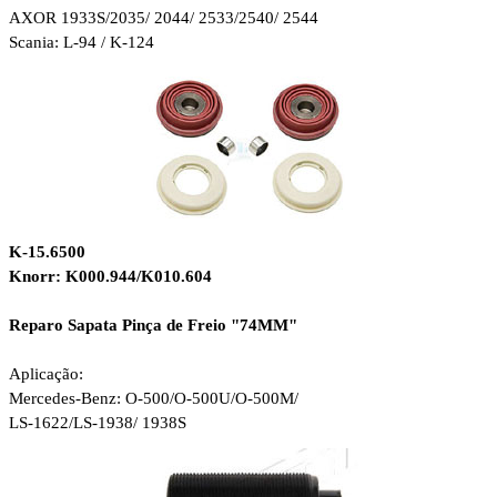
AXOR 1933S/2035/ 2044/ 2533/2540/ 2544
Scania: L-94 / K-124
K-15.6500
Knorr: K000.944/K010.604
Reparo Sapata Pinça de Freio "74MM"
Aplicação:
Mercedes-Benz: O-500/O-500U/O-500M/
LS-1622/LS-1938/ 1938S