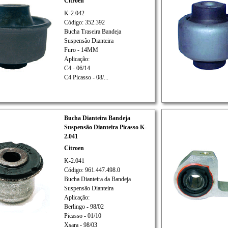
Citroen
K-2.042
Código: 352.392
Bucha Traseira Bandeja
Suspensão Dianteira
Furo - 14MM
Aplicação:
C4 - 06/14
C4 Picasso - 08/...
Bucha Dianteira Bandeja
Suspensão Dianteira Picasso K-
2.041
Citroen
K-2.041
Código: 961.447.498.0
Bucha Dianteira da Bandeja
Suspensão Dianteira
Aplicação:
Berlingo - 98/02
Picasso - 01/10
Xsara - 98/03