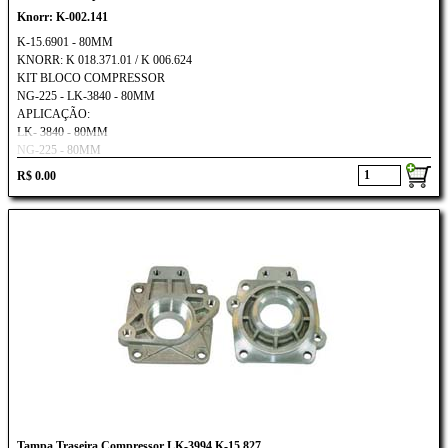
Knorr: K-002.141
K-15.6901 - 80MM
KNORR: K 018.371.01 / K 006.624
KIT BLOCO COMPRESSOR
NG-225 - LK-3840 - 80MM
APLICAÇÃO:
LK- 3840 - 80MM
NG-225 - 80MM
FORD CARGO: 1317E
R$ 0.00
VOLKSWAGEN: CONSTELLATION
CUMMINS: INTERACT 4.0
Tampa Traseira Compressor LK-3994 K-15.827