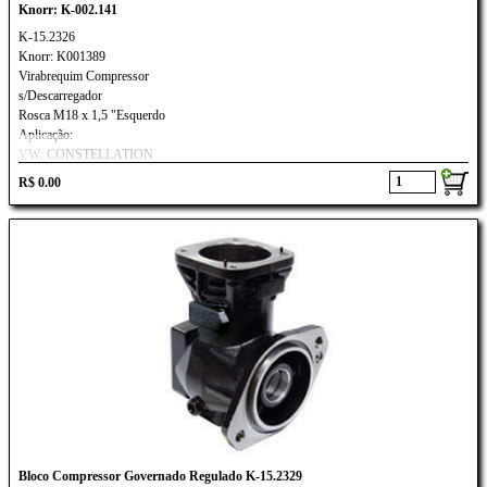
Knorr: K-002.141
K-15.2326
Knorr: K001389
Virabrequim Compressor
s/Descarregador
Rosca M18 x 1,5 "Esquerdo
Aplicação:
VW: CONSTELLATION
FORD CARGO/CUMMINS
R$ 0.00
Bloco Compressor Governado Regulado K-15.2329