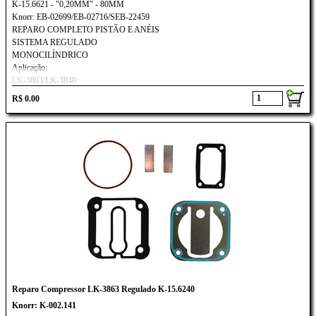
K-15.6621 - "0,20MM" - 80MM
Knorr: EB-02699/EB-02716/SEB-22459
REPARO COMPLETO PISTÃO E ANÉIS
SISTEMA REGULADO
MONOCILÍNDRICO
Aplicação:
LK-3863/LK-3840
Ford Cargo 815E/ 1317E/ 1517E/ 1717E
R$ 0.00
VOLKSWAGEN CONSTELLATION 17250/ 1725E
Reparo Compressor LK-3863 Regulado K-15.6240
Knorr: K-002.141