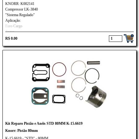
KNORR: K002141
Compressor LK-3840
"Sistema Regulado"
Aplicação:
Euro Cargo
Tector
R$ 0.00
Kit Reparo Pistão e Anéis STD 80MM K-15.6619
Knorr: Pistão 80mm
K-15.6619 - "STD" - 80MM