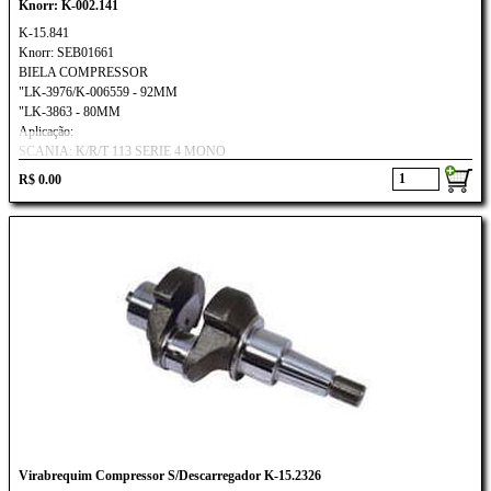
Knorr: K-002.141
K-15.841
Knorr: SEB01661
BIELA COMPRESSOR
"LK-3976/K-006559 - 92MM
"LK-3863 - 80MM
Aplicação:
SCANIA: K/R/T 113 SERIE 4 MONO
Iveco
R$ 0.00
Virabrequim Compressor S/Descarregador K-15.2326