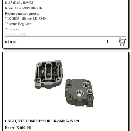
K-15.6240 - 80MM
Knorr: EB-0299/EB02716
Reparo para Compressor
"LK-3863 - 80mm/ LK-3840
"Sistema Regulado
Aplicação:
Ford Cargo 815
Volks:Constellations
R$ 0.00
CABEÇOTE COMPRESSOR LK-3840 K-15.829
Knorr: K-002.141