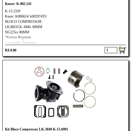
Knorr: K-002.141
K-15.2329
Knorr: K006624/ k002974TU
BLOCO COMPRESSOR
LK3863/LK-3840- 80MM
NG225cc 80MM
"Sistema Regulado -
Governado "Eletrônico
Aplicação:
R$ 0.00
FORD CARGO
VW CONSTELLATION
CUMMINS
Kit Bloco Compressor LK-3840 K-15.6901