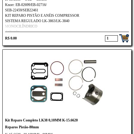
Knorr: EB-02699/EB-02716/
SEB-22459/SEB22461
KIT REPARO PISTÃO E ANÉIS COMPRESSOR
SISTEMA REGULADO LK-3863/LK-3840
MONOCILÍNDRICO
Aplicação:
Ford Cargo 815E/ 1317E/ 1517E/ 1717E
R$ 0.00
VOLKSWAGEN CONSTELLATION
Kit Reparo Completo LK38 0,10MM K-15.6620
Reparos Pistão-80mm