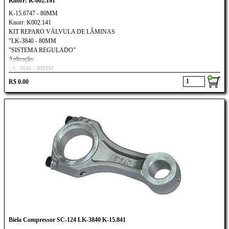
Knorr: K-002.141
K-15.6747 - 80MM
Knorr: K002.141
KIT REPARO VÁLVULA DE LÂMINAS
"LK-3840 - 80MM
"SISTEMA REGULADO"
Aplicação:
LK-3840 - 80MM
IVECO EURO CARGO/ TECTOR
R$ 0.00
Biela Compressor SC-124 LK-3840 K-15.841