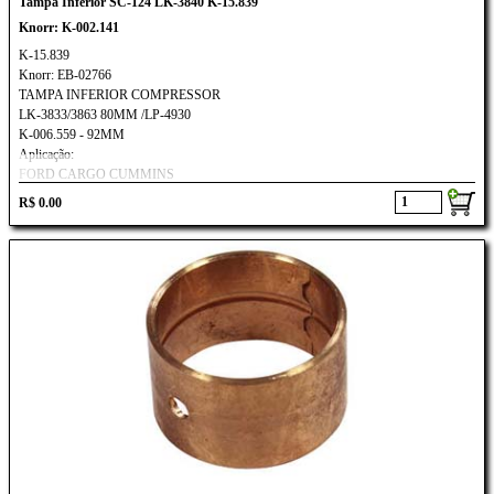
Tampa Inferior SC-124 LK-3840 K-15.839
Knorr: K-002.141
K-15.839
Knorr: EB-02766
TAMPA INFERIOR COMPRESSOR
LK-3833/3863 80MM /LP-4930
K-006.559 - 92MM
Aplicação:
FORD CARGO CUMMINS
MB: ATEGO
R$ 0.00
VW: CONSTELLATION