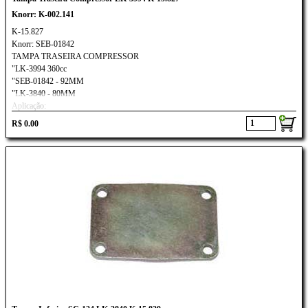
Knorr: K-002.141
K-15.827
Knorr: SEB-01842
TAMPA TRASEIRA COMPRESSOR
"LK-3994 360cc
"SEB-01842 - 92MM
"LK-3840 - 80MM
Aplicação:
VW: ÔNIBUS
R$ 0.00