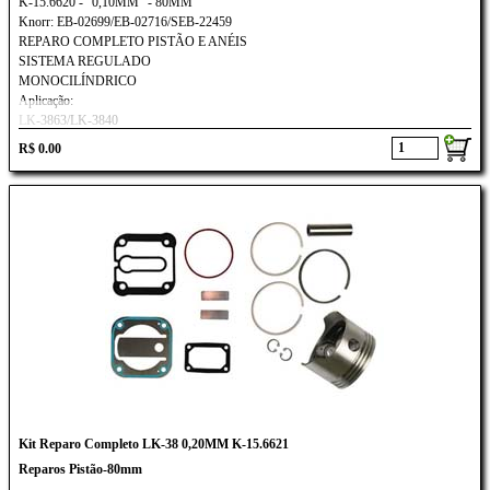
K-15.6620 - "0,10MM" - 80MM
Knorr: EB-02699/EB-02716/SEB-22459
REPARO COMPLETO PISTÃO E ANÉIS
SISTEMA REGULADO
MONOCILÍNDRICO
Aplicação:
LK-3863/LK-3840
Ford Cargo 815E/ 1317E/ 1517E/ 1717E
R$ 0.00
VOLKSWAGEN CONSTELLATION 17250/ 1725E
Kit Reparo Completo LK-38 0,20MM K-15.6621
Reparos Pistão-80mm