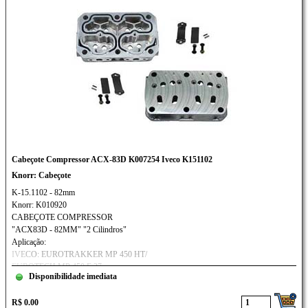
Cabeçote Compressor ACX-83D K007254 Iveco K151102
Knorr: Cabeçote
K-15.1102 - 82mm
Knorr: K010920
CABEÇOTE COMPRESSOR
"ACX83D - 82MM" "2 Cilindros"
Aplicação:
IVECO: EUROTRAKKER MP 450 HT/
EUROTECH MP 450 E 37
Disponibilidade imediata
R$ 0.00