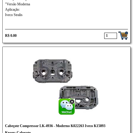
"Versão Moderna
Aplicação:
Iveco Stralis
R$ 0.00
Cabeçote Compressor LK-4936 - Moderno K022263 Iveco K15893
Knorr: Cabeçote