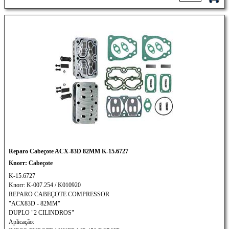
Reparo Cabeçote ACX-83D 82MM K-15.6727
Knorr: Cabeçote
K-15.6727
Knorr: K-007.254 / K010920
REPARO CABEÇOTE COMPRESSOR
"ACX83D - 82MM"
DUPLO "2 CILINDROS"
Aplicação: