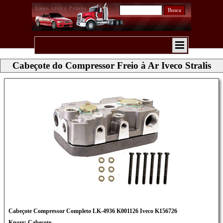
Busca
Cabeçote do Compressor Freio à Ar Iveco Stralis
Cabeçote Compressor Completo LK-4936 K001126 Iveco K156726
Knorr: Cabeçote