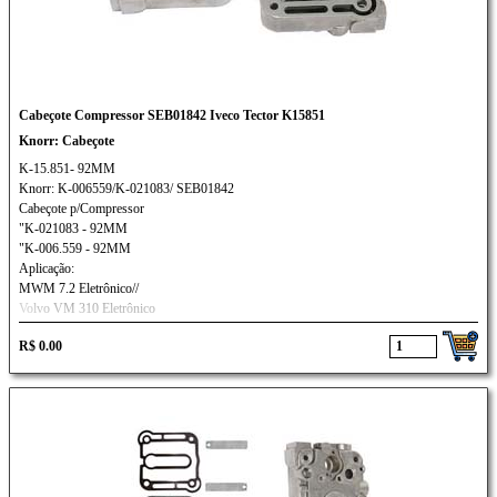
Cabeçote Compressor SEB01842 Iveco Tector K15851
Knorr: Cabeçote
K-15.851- 92MM
Knorr: K-006559/K-021083/ SEB01842
Cabeçote p/Compressor
"K-021083 - 92MM
"K-006.559 - 92MM
Aplicação:
MWM 7.2 Eletrônico//
Volvo VM 310 Eletrônico
R$ 0.00