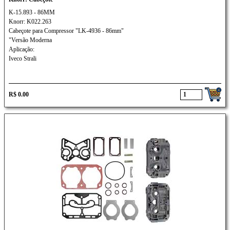
K-15.893 - 86MM
Knorr: K022.263
Cabeçote para Compressor "LK-4936 - 86mm"
"Versão Moderna
Aplicação:
Iveco Strali
R$ 0.00