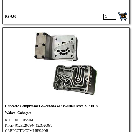
R$ 0.00
Cabeçote Compressor Governado 4123520080 Iveco K151018
Wabco: Cabeçote
K-15.1018 - 85MM
Knorr: 9123520080/412.3520080
CABEÇOTE COMPRESSOR