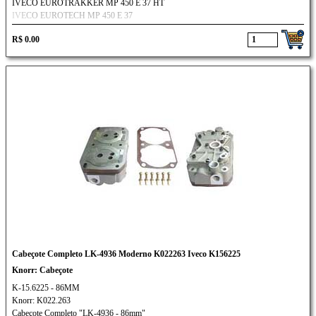
IVECO EUROTRAKKER MP 450 E 37 HT
IVECO EUROTECH MP 450 E 37
R$ 0.00
Cabeçote Completo LK-4936 Moderno K022263 Iveco K156225
Knorr: Cabeçote
K-15.6225 - 86MM
Knorr: K022.263
Cabeçote Completo "LK-4936 - 86mm"