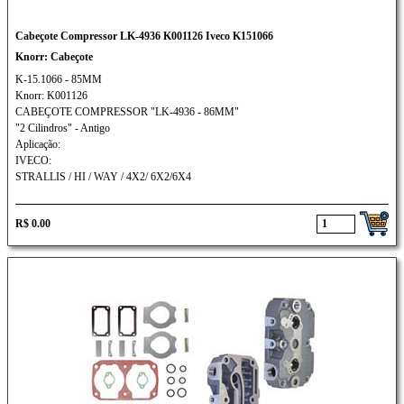
Cabeçote Compressor LK-4936 K001126 Iveco K151066
Knorr: Cabeçote
K-15.1066 - 85MM
Knorr: K001126
CABEÇOTE COMPRESSOR "LK-4936 - 86MM"
"2 Cilindros" - Antigo
Aplicação:
IVECO:
STRALLIS / HI / WAY / 4X2/ 6X2/6X4
R$ 0.00