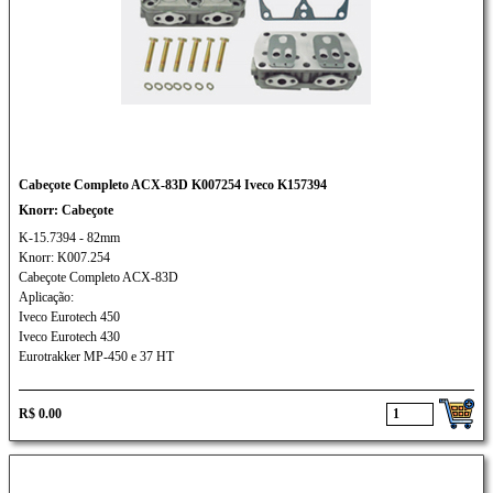
Cabeçote Completo ACX-83D K007254 Iveco K157394
Knorr: Cabeçote
K-15.7394 - 82mm
Knorr: K007.254
Cabeçote Completo ACX-83D
Aplicação:
Iveco Eurotech 450
Iveco Eurotech 430
Eurotrakker MP-450 e 37 HT
R$ 0.00