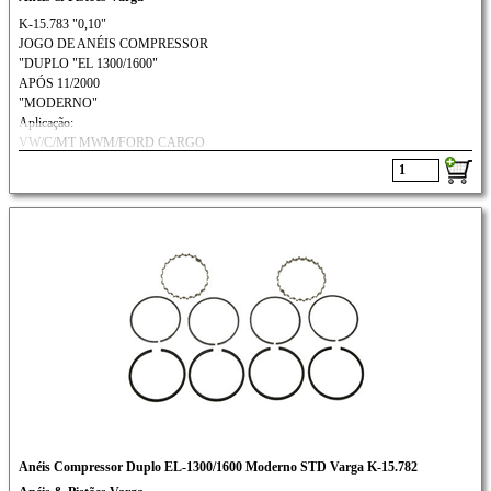
K-15.783 "0,10"
JOGO DE ANÉIS COMPRESSOR
"DUPLO "EL 1300/1600"
APÓS 11/2000
"MODERNO"
Aplicação:
VW/C/MT MWM/FORD CARGO
SCANIA/VOLVO: N-10 / N-12
Anéis Compressor Duplo EL-1300/1600 Moderno STD Varga K-15.782