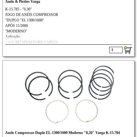
Anéis & Pistões Varga
K-15.785 - "0,30"
JOGO DE ANÉIS COMPRESSOR
"DUPLO "EL 1300/1600"
APÓS 11/2000
"MODERNO"
Aplicação:
VW/C/MT MWM/FORD CARGO/
SCANIA/VOLVO: N-10 / N-12
Anéis Compressor Duplo EL-1300/1600 Moderno "0,20" Varga K-15.784