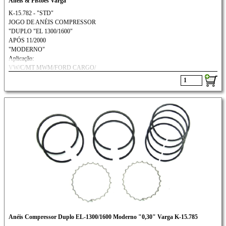
Anéis & Pistões Varga
K-15.782 - "STD"
JOGO DE ANÉIS COMPRESSOR
"DUPLO "EL 1300/1600"
APÓS 11/2000
"MODERNO"
Aplicação:
VW/C/MT MWM/FORD CARGO/
SCANIA/VOLVO: N-10 / N-12
Anéis Compressor Duplo EL-1300/1600 Moderno "0,30" Varga K-15.785