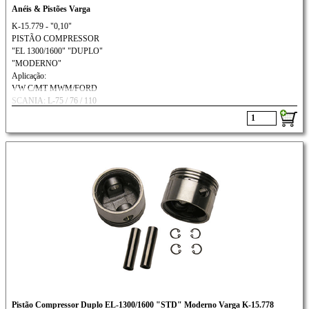
Anéis & Pistões Varga
K-15.779 - "0,10"
PISTÃO COMPRESSOR
"EL 1300/1600" "DUPLO"
"MODERNO"
Aplicação:
VW C/MT MWM/FORD
SCANIA: L-75 / 76 / 110
///VOLVO: N-10 / N-12
Pistão Compressor Duplo EL-1300/1600 "STD" Moderno Varga K-15.778