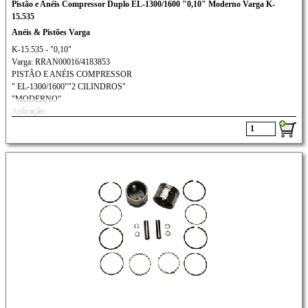
Pistão e Anéis Compressor Duplo EL-1300/1600 "0,10" Moderno Varga K-
15.535
Anéis & Pistões Varga
K-15.535 - "0,10"
Varga: RRAN00016/4183853
PISTÃO E ANÉIS COMPRESSOR
" EL-1300/1600""2 CILINDROS"
"MODERNO"
Aplicação:
FORD: CARGO/SCANIA/
VW/ MWM// VOLVO: N-10