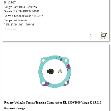
K-15.937
Varga: Ford BEOT2A992A
Scania 522.392/RRCG 00101
Volvo 6.885.990/Volks 418.3845
Tampa do Cabeçote
" EL-1300/1600 - 70MM
Aplicação:
Ford Cargo 1113-C-1215/1218
Reparo Vedação Tampa Traseira Compressor EL-1300/1600 Varga K-15.610
Reparos - Varga