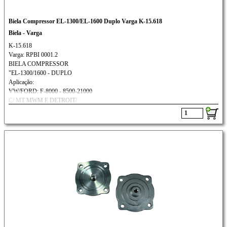
Biela Compressor EL-1300/EL-1600 Duplo Varga K-15.618
Biela - Varga
K-15.618
Varga: RPBI 0001.2
BIELA COMPRESSOR
"EL-1300/1600 - DUPLO
Aplicação:
VW/FORD: F-8000 - 8500-21000
C/ MT MWM E DETROIT/
SCANIA/ VOLVO: N-10/N-12/B10M