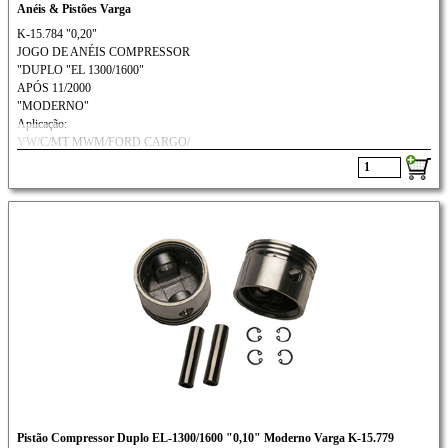
Anéis & Pistões Varga
K-15.784 "0,20"
JOGO DE ANÉIS COMPRESSOR
"DUPLO "EL 1300/1600"
APÓS 11/2000
"MODERNO"
Aplicação:
VW/C/MT MWM/FORD CARGO/
SCANIA/VOLVO: N-10 / N-12
Pistão Compressor Duplo EL-1300/1600 "0,10" Moderno Varga K-15.779