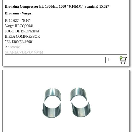
Bronzina Compressor EL-1300/EL-1600 "0,10MM" Scania K-15.627
Bronzina - Varga
K-15.627 - "0,10"
Varga: RRCQ00041
JOGO DE BRONZINA
BIELA COMPRESSOR
"EL 1300/EL-1600"
Aplicação:
SCANIA/VOLVO/ MWM
FORD CARGO