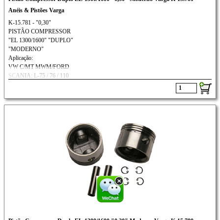
Anéis & Pistões Varga
K-15.781 - "0,30"
PISTÃO COMPRESSOR
"EL 1300/1600" "DUPLO"
"MODERNO"
Aplicação:
VW C/MT MWM/FORD
SCANIA: L-75 / 76 / 110
///VOLVO: N-10 / N-12