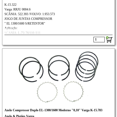
K-15.322
Varga: RRJU 0004.6
SCÂNIA: 522.393 /VOLVO: 1.953.573
JOGO DE JUNTAS COMPRESSOR
" EL 1300/1600 S/RETENTOR"
Aplicação:
SCANIA: L-75/ 76/110 /111
VOLVO:N-10/12,B-10M / B-58
Anéis Compressor Duplo EL-1300/1600 Moderno "0,10" Varga K-15.783
Anéis & Pistões Varga