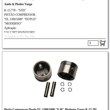
Anéis & Pistões Varga
K-15.778 - "STD"
PISTÃO COMPRESSOR
"EL 1300/1600" "DUPLO"
"MODERNO"
Aplicação:
VW C/MT MWM/FORD
SCANIA: L-75 / 76 / 110
///VOLVO: N-10 / N-12
Pistão Compressor Duplo EL-1300/1600 "0,30" Moderno Varga K-15.781