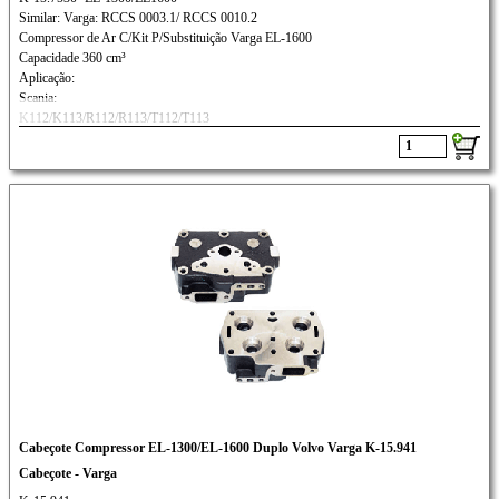
Similar: Varga: RCCS 0003.1/ RCCS 0010.2
Compressor de Ar C/Kit P/Substituição Varga EL-1600
Capacidade 360 cm³
Aplicação:
Scania:
K112/K113/R112/R113/T112/T113
Volvo:
N10/ N12/ NL10/ NL12
Cabeçote Compressor EL-1300/EL-1600 Duplo Volvo Varga K-15.941
Cabeçote - Varga