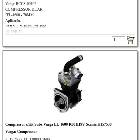
Varga: RCCS-00102
COMPRESSOR DE AR
"EL-1600 - 70MM
Aplicação:
VOLVO N-10/N12/B-10M
NL12/B-59
Compressor c/Kit Subs.Varga EL-1600 K001119V Scania K157530
Varga: Compressor
K-15.7530 -EL-1300/EL1600