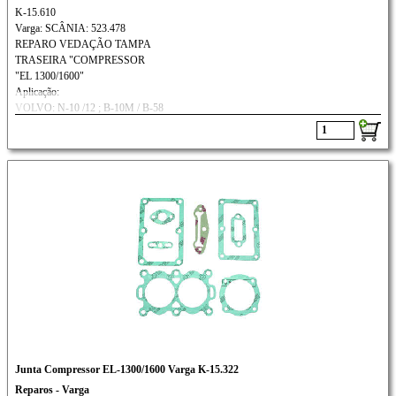
K-15.610
Varga: SCÂNIA: 523.478
REPARO VEDAÇÃO TAMPA
TRASEIRA "COMPRESSOR
"EL 1300/1600"
Aplicação:
VOLVO: N-10 /12 ; B-10M / B-58
FORD: CARGO /VW//SCÂNIA
Junta Compressor EL-1300/1600 Varga K-15.322
Reparos - Varga