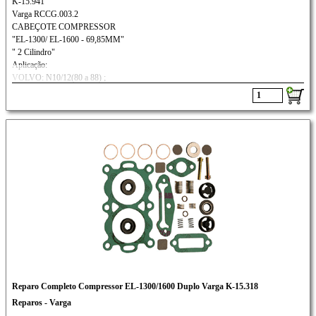
K-15.941
Varga RCCG.003.2
CABEÇOTE COMPRESSOR
"EL-1300/ EL-1600 - 69,85MM"
" 2 Cilindro"
Aplicação:
VOLVO: N10/12(80 a 88) ;
B10M(87/...); NL10/12(89/...)
Reparo Completo Compressor EL-1300/1600 Duplo Varga K-15.318
Reparos - Varga