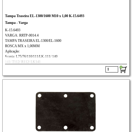
Tampa Traseira EL-1300/1600 M10 x 1,00 K-15.6493
Tampa - Varga
K-15.6493
VARGA: RRTP-0014.4
TAMPA TRASEIRA EL-1300/EL-1600
ROSCA MX x 1,00MM
Aplicação:
Scania: L75/76/110/111/LK-111/ 140
141/ T112/ R112/ LK141