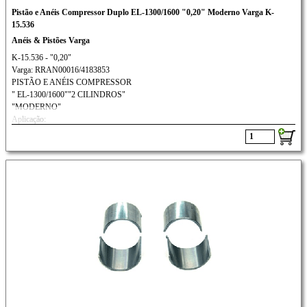
Pistão e Anéis Compressor Duplo EL-1300/1600 "0,20" Moderno Varga K-
15.536
Anéis & Pistões Varga
K-15.536 - "0,20"
Varga: RRAN00016/4183853
PISTÃO E ANÉIS COMPRESSOR
" EL-1300/1600""2 CILINDROS"
"MODERNO"
Aplicação:
FORD: CARGO/SCANIA/
VW/ MWM// VOLVO: N-10