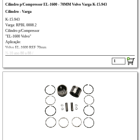
Cilindro p/Compressor EL-1600 - 70MM Volvo Varga K-15.943
Cilindro - Varga
K-15.943
Varga: RPBL 0008.2
Cilindro p/Compressor
"EL-1600 Volvo"
Aplicação:
Volvo EL-1600 REF 70mm
N-10 ano 80 a 88 /
B-10M ano 87/....B-58 ano 80/...