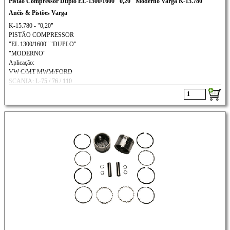
Pistão Compressor Duplo EL-1300/1600 "0,20" Moderno Varga K-15.780
Anéis & Pistões Varga
K-15.780 - "0,20"
PISTÃO COMPRESSOR
"EL 1300/1600" "DUPLO"
"MODERNO"
Aplicação:
VW C/MT MWM/FORD
SCANIA: L-75 / 76 / 110
///VOLVO: N-10 / N-12