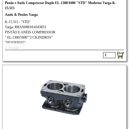
Pistão e Anéis Compressor Duplo EL-1300/1600 "STD" Moderno Varga K-
15.515
Anéis & Pistões Varga
K-15.515 - "STD"
Varga: RRAN00016/4183853
PISTÃO E ANÉIS COMPRESSOR
" EL-1300/1600""2 CILINDROS"
"MODERNO"
Aplicação:
FORD: CARGO/SCANIA/
VW/ MWM// VOLVO: N-10