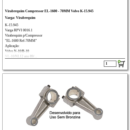
Virabrequim Compressor EL-1600 - 70MM Volvo K-15.945
Varga: Virabrequim
K-15.945
Varga RPVI 0016.1
Virabrequim p/Compressor
"EL-1600 Ref-70MM"
Aplicação:
Volvo N-10/B-10
NL-10/NL12 ano 89/...
B-58 ano 80/... N-12