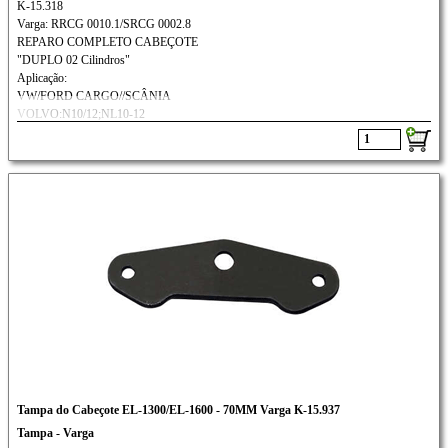
K-15.318
Varga: RRCG 0010.1/SRCG 0002.8
REPARO COMPLETO CABEÇOTE
"DUPLO 02 Cilindros"
Aplicação:
VW/FORD CARGO//SCÂNIA
VOLVO:N10/12;NL10-12
Caterpillar Motoniveladora
Tampa do Cabeçote EL-1300/EL-1600 - 70MM Varga K-15.937
Tampa - Varga