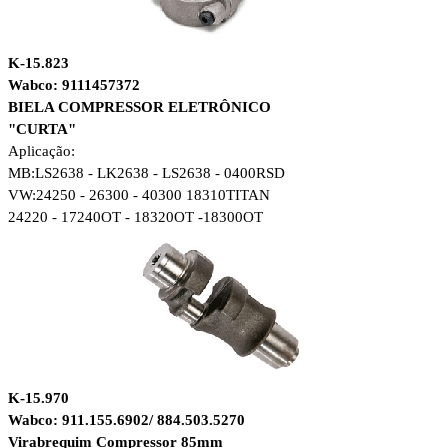
K-15.823
Wabco: 9111457372
BIELA COMPRESSOR ELETRÔNICO
"CURTA"
Aplicação:
MB:LS2638 - LK2638 - LS2638 - 0400RSD
VW:24250 - 26300 - 40300 18310TITAN
24220 - 17240OT - 18320OT -18300OT
K-15.970
Wabco: 911.155.6902/ 884.503.5270
Virabrequim Compressor 85mm