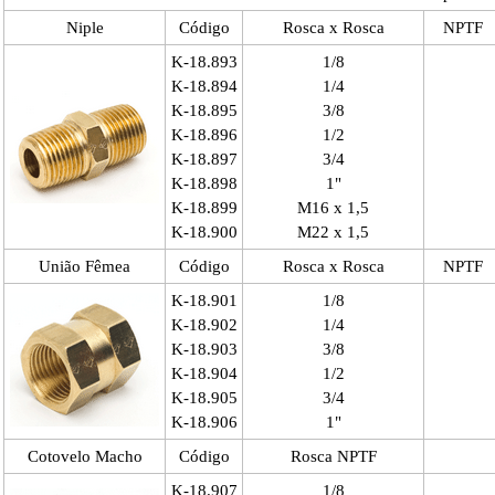
Niple
Código
Rosca x Rosca
NPTF
K-18.893
1/8
K-18.894
1/4
K-18.895
3/8
K-18.896
1/2
K-18.897
3/4
K-18.898
1"
K-18.899
M16 x 1,5
K-18.900
M22 x 1,5
União Fêmea
Código
Rosca x Rosca
NPTF
K-18.901
1/8
K-18.902
1/4
K-18.903
3/8
K-18.904
1/2
K-18.905
3/4
K-18.906
1"
Cotovelo Macho
Código
Rosca NPTF
K-18.907
1/8