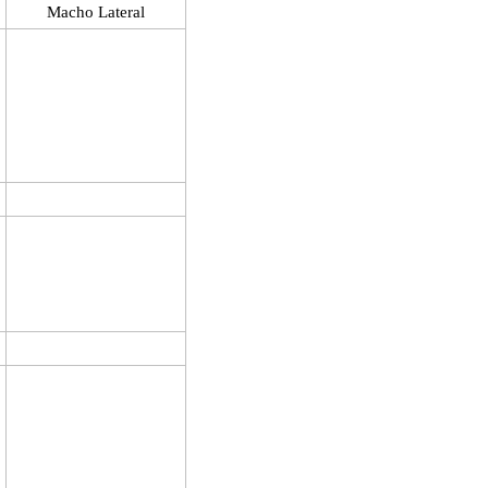
Macho Lateral