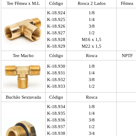
Tee Fêmea x M.L
Código
Rosca 2 Lados
Fêmea
K-18.924
1/8
K-18.925
1/4
K-18.926
3/8
K-18.927
1/2
K-18.928
M16 x 1,5
K-18.929
M22 x 1,5
Tee Macho
Código
Rosca
NPTF
K-18.930
1/8
K-18.931
1/4
K-18.932
3/8
K-18.933
1/2
Buchão Sextavada
Código
Rosca
K-18.934
1/8
K-18.935
1/4
K-18.936
3/8
K-18.937
1/2
K-18.938
3/4