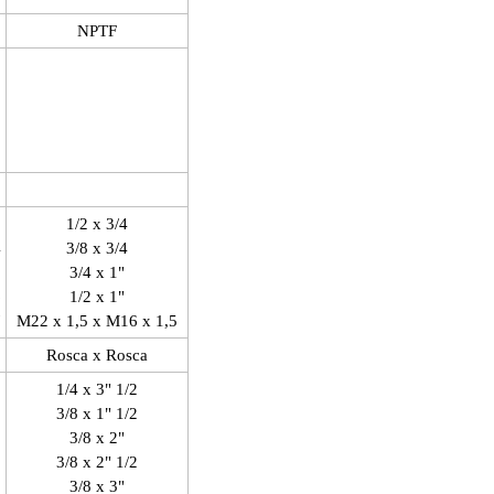
NPTF
3
1/2 x 3/4
4
3/8 x 3/4
5
3/4 x 1"
6
1/2 x 1"
7
M22 x 1,5 x M16 x 1,5
Rosca x Rosca
9
1/4 x 3" 1/2
0
3/8 x 1" 1/2
1
3/8 x 2"
2
3/8 x 2" 1/2
3
3/8 x 3"