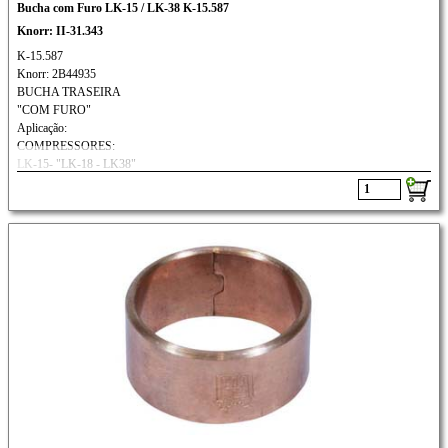
Bucha com Furo LK-15 / LK-38 K-15.587
Knorr: II-31.343
K-15.587
Knorr: 2B44935
BUCHA TRASEIRA
"COM FURO"
Aplicação:
COMPRESSORES:
LK-15- "LK-18 - LK38"