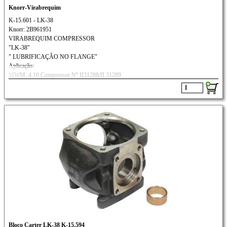
Knorr-Virabrequim
K-15.601 - LK-38
Knorr: 2B961951
VIRABREQUIM COMPRESSOR
"LK-38"
" LUBRIFICAÇÃO NO FLANGE"
Aplicação:
MWM: 4.10 Compressor Nº II31288/II 31289
AGRALE: MT 8.5 MICRO ÔNIBUS
Bloco Carter LK-38 K-15.594