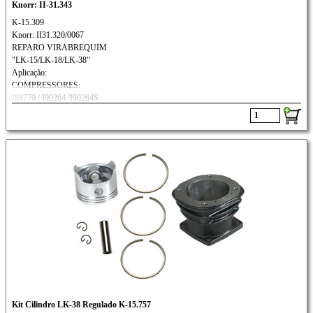
Knorr: II-31.343
K-15.309
Knorr: II31.320/0067
REPARO VIRABREQUIM
"LK-15/LK-18/LK-38"
Aplicação:
COMPRESSORES:
I88770 / I90264 /I90264S
II15113 / II15121/I15140
II15173 /II15204
Kit Cilindro LK-38 Regulado K-15.757