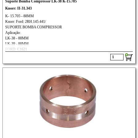
Suporte Bomba Compressor LK-38 K-15.705
Knorr: II-31.343
K- 15.705 - 88MM
Knorr: Ford: 2RH.145.441/
SUPORTE BOMBA COMPRESSOR
Aplicação:
LK-38 - 88MM
LK-39 - 88MM
FORD: C1621
VOLVO: VM-23/
VW: 17210M/4.10TCA/7.110/8.120