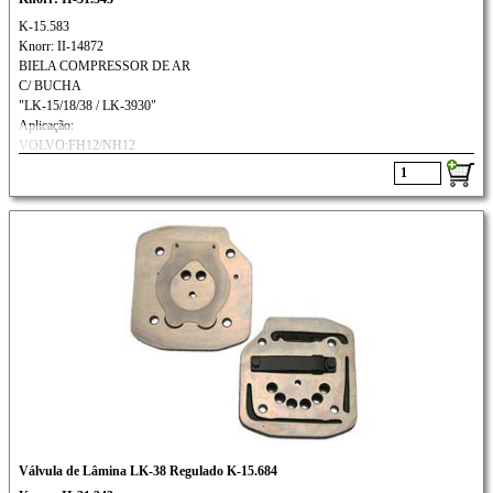
K-15.583
Knorr: II-14872
BIELA COMPRESSOR DE AR
C/ BUCHA
"LK-15/18/38 / LK-3930"
Aplicação:
VOLVO:FH12/NH12
C/COMPRESSOR II-18606
Válvula de Lâmina LK-38 Regulado K-15.684