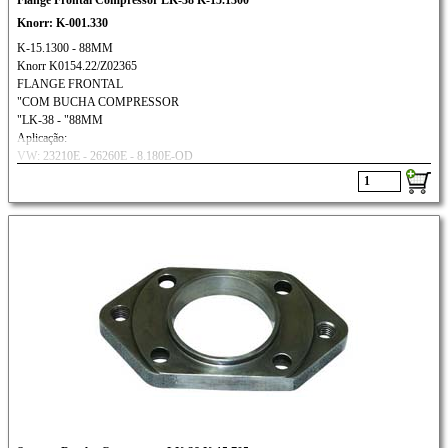
Flange Frontal Compressor LK-38 K-15.1300
Knorr: K-001.330
K-15.1300 - 88MM
Knorr K0154.22/Z02365
FLANGE FRONTAL
"COM BUCHA COMPRESSOR
"LK-38 - "88MM
Aplicação:
VW: 23210E - 26260E - 8.180E-OD
9.150 - 9.160 - 13180E/15180E-OD