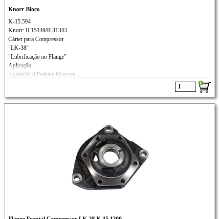
Knorr-Bloco
K-15.594
Knorr: II 15149/II 31343
Cárter para Compressor
"LK-38"
"Lubrificação no Flange"
Aplicação:
Agrale/W-8/Perkins Motores
VW: 17.210M