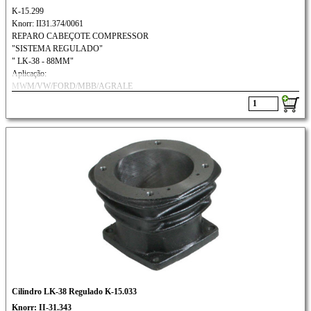
K-15.299
Knorr: II31.374/0061
REPARO CABEÇOTE COMPRESSOR
"SISTEMA REGULADO"
" LK-38 - 88MM"
Aplicação:
MWM/VW/FORD/MBB/AGRALE
Cilindro LK-38 Regulado K-15.033
Knorr: II-31.343