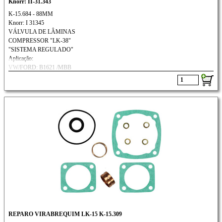
Knorr: II-31.343
K-15.684 - 88MM
Knorr: I 31345
VÁLVULA DE LÂMINAS
COMPRESSOR "LK-38"
"SISTEMA REGULADO"
Aplicação:
VW/FORD: B1621 /MBB
VOLVO: VM 23
REPARO VIRABREQUIM LK-15 K-15.309