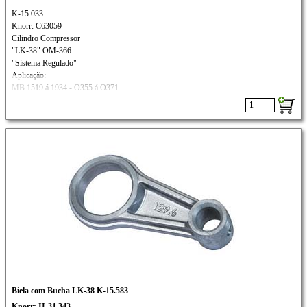
K-15.033
Knorr: C63059
Cilindro Compressor
"LK-38" OM-366
"Sistema Regulado"
Aplicação:
MB 1519 á 1934 - O355 á O371
VEÍCULOS MOTOR OM-366
Biela com Bucha LK-38 K-15.583
Knorr: II-31.343