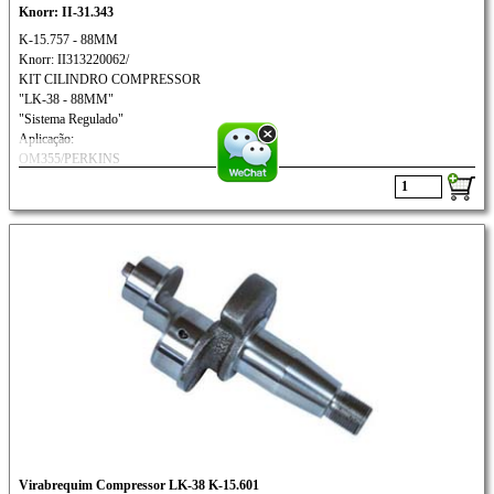
Knorr: II-31.343
K-15.757 - 88MM
Knorr: II313220062/
KIT CILINDRO COMPRESSOR
"LK-38 - 88MM"
"Sistema Regulado"
Aplicação:
OM355/PERKINS
FORD / MB: 1520
Virabrequim Compressor LK-38 K-15.601