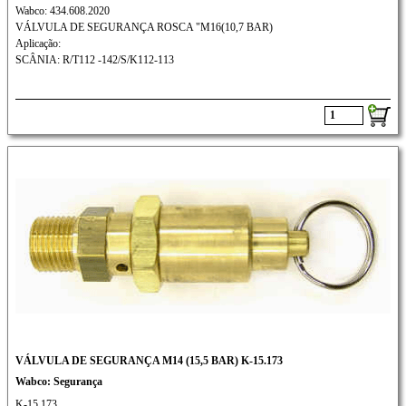
Wabco: 434.608.2020
VÁLVULA DE SEGURANÇA ROSCA "M16(10,7 BAR)
Aplicação:
SCÂNIA: R/T112 -142/S/K112-113
VÁLVULA DE SEGURANÇA M14 (15,5 BAR) K-15.173
Wabco: Segurança
K-15.173